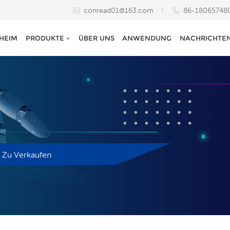
conread01@163.com
86-18065748
HEIM
PRODUKTE
ÜBER UNS
ANWENDUNG
NACHRICHTE
 Zu Verkaufen