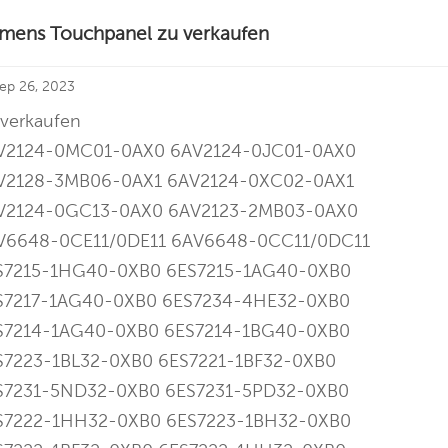
emens Touchpanel zu verkaufen
ep 26, 2023
 verkaufen
V2124-0MC01-0AX0 6AV2124-0JC01-0AX0
V2128-3MB06-0AX1 6AV2124-0XC02-0AX1
V2124-0GC13-0AX0 6AV2123-2MB03-0AX0
V6648-0CE11/0DE11 6AV6648-0CC11/0DC11
S7215-1HG40-0XB0 6ES7215-1AG40-0XB0
S7217-1AG40-0XB0 6ES7234-4HE32-0XB0
S7214-1AG40-0XB0 6ES7214-1BG40-0XB0
S7223-1BL32-0XB0 6ES7221-1BF32-0XB0
S7231-5ND32-0XB0 6ES7231-5PD32-0XB0
S7222-1HH32-0XB0 6ES7223-1BH32-0XB0