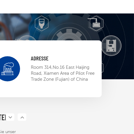
ADRESSE
 EP BU Mini-
Room 314,No.16 East Haijing
ow
Road, Xiamen Area of Pilot Free
Trade Zone (Fujian) of China
13,2023
ETL-
ierung öffnet
P-Roboter die
TEN
13,2023
rikanischen
Sie unser