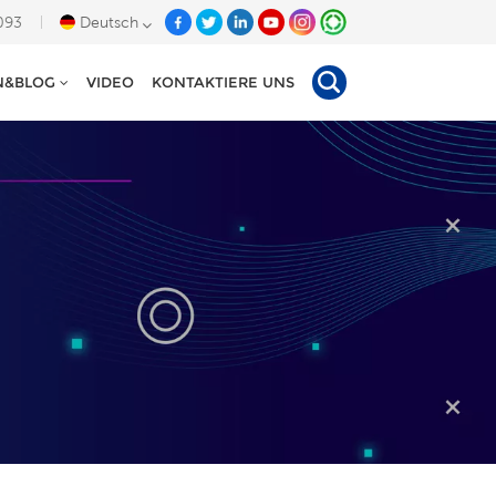
093
Deutsch
N&BLOG
VIDEO
KONTAKTIERE UNS
English
Deutsch
Español
Tiếng Việt