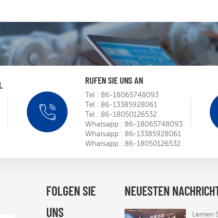
RUFEN SIE UNS AN
L
Tel :
86-18065748093
Tel :
86-13385928061
SIEMENS
Tel :
86-18050126532
Roadsh
Whatsapp :
86-18065748093
m
Whatsapp :
86-13385928061
Mar 
Whatsapp :
86-18050126532
Mit der 
Zertifiz
der STE
FOLGEN SIE
NEUESTEN NACHRICH
Mar 
Tür zum
nordame
UNS
Markt
Lernen 