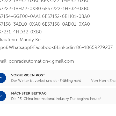
S7222-1BF32-0XB0 6ES7222-1HH32-0XB0
S7222-1BH32-0XB0 6ES7222-1HF32-0XB0
S7134-6GF00-0AA1 6ES7132-6BH01-0BA0
S7158-3AD10-0XA0 6ES7158-0AD01-0XA0
S7231-4HD32-0XB0
käuferin: Mandy Ke
ype&Whatsapp&Facebook&Linkedin:86-18659279237
Mail: conradautomation@gmail.com
VORHERIGEN POST
Der Winter ist vorbei und der Frühling naht -----Von Herrn Z
NÄCHSTER BEITRAG
Die 23. China International Industry Fair beginnt heute!