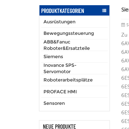
Si
PRODUKTKATEGORIEN
Ausrüstungen
S
Bewegungssteuerung
Zu
ABB&Fanuc
6A
Roboter&Ersatzteile
6A
Siemens
6A
Inovance SPS-
6A
Servomotor
6E
Roboterarbeitsplätze
6E
PROFACE HMI
6E
Sensoren
6E
6E
6E
NEUE PRODUKTE