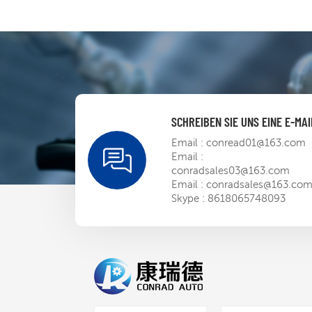
DeviceNet-Einheit,
neues
Kunststoffgehäuse
SCHREIBEN SIE UNS EINE E-MAI
Email :
conread01@163.com
Email :
conradsales03@163.com
Email :
conradsales@163.co
Skype :
8618065748093