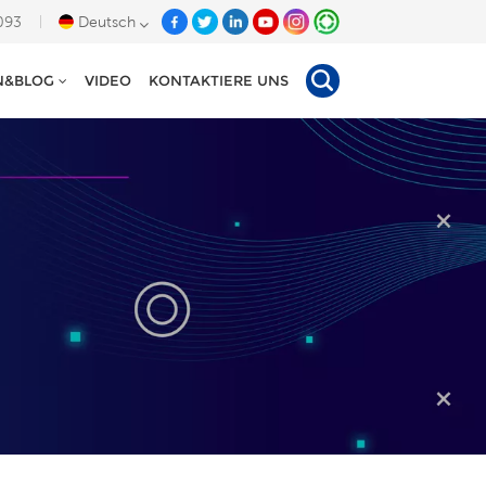
093
Deutsch
N&BLOG
VIDEO
KONTAKTIERE UNS
English
Deutsch
Español
Tiếng Việt