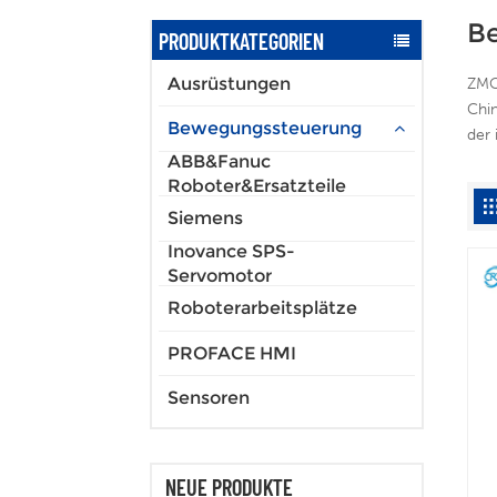
B
PRODUKTKATEGORIEN
Ausrüstungen
ZMO
Chi
Bewegungssteuerung
der 
ABB&Fanuc
Roboter&Ersatzteile
Siemens
Inovance SPS-
Servomotor
Roboterarbeitsplätze
PROFACE HMI
Sensoren
NEUE PRODUKTE