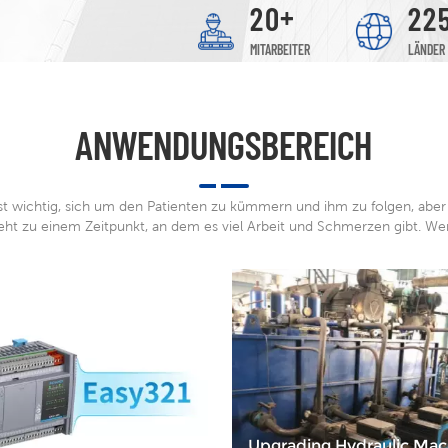
+
2
0
2
2
MITARBEITER
LÄNDER
ANWENDUNGSBEREICH
ist wichtig, sich um den Patienten zu kümmern und ihm zu folgen, aber
eht zu einem Zeitpunkt, an dem es viel Arbeit und Schmerzen gibt. Wer
hat den Basketball suspendiert?
Upgrading Hydraulic Mac