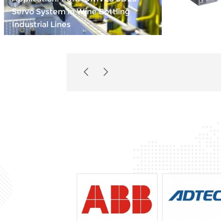
Servo System in Wine Bottling
Compact Po
Industrial Lines
INOVANCE 