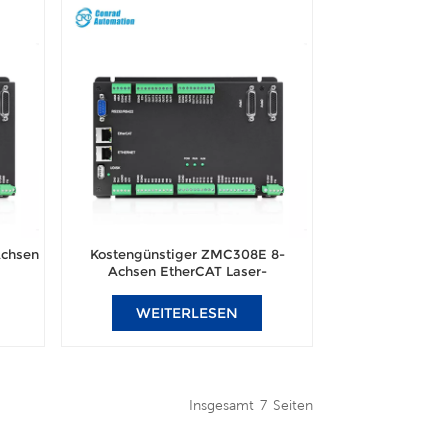
Achsen
Kostengünstiger ZMC308E 8-
Achsen EtherCAT Laser-
Multi-
Bewegungscontroller für
Bühnentechnik und Multitasking-
WEITERLESEN
gsanlagen
Automatisierung
Insgesamt
7
Seiten