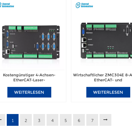
Kostengünstiger 4-Achsen-
Wirtschaftlicher ZMC304E 8-
EtherCAT-Laser-
EtherCAT- und
ewegungscontroller ZMC006CE-
Pulsbewegungscontroller mit 
V2 für die Automatisierung von
Task-Vision für
WEITERLESEN
WEITERLESEN
Dosieranlagen in Montagelinien
Verriegelungsautomatisierun
1
2
3
4
5
6
7