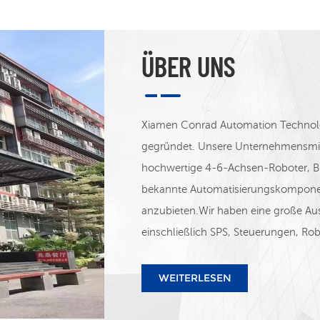
ÜBER UNS
Xiamen Conrad Automation Technolo
gegründet. Unsere Unternehmensmiss
hochwertige 4-6-Achsen-Roboter, B
bekannte Automatisierungskompone
anzubieten.Wir haben eine große Au
einschließlich SPS, Steuerungen, Rob
Bildverarbeitungssysteme, Wechselric
und andere Produkte. Wir vertreiben
WEITERLESEN
Schneider, Siemens, ABB, STEP&A
Instrument, Autonics, MEAN WELL,