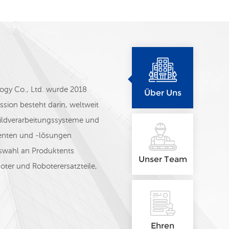
gy Co., Ltd. wurde 2018
Über Uns
ion besteht darin, weltweit
ildverarbeitungssysteme und
nten und -lösungen
swahl an Produktents
Unser Team
oter und Roboterersatzteile,
hter, Schaltnetzteile, Sensoren
 die folgenden Marken:
DTECH, INOVANCE, WINTERS
Unser Vertriebsteam – Eric, Pa
Ehren
 ETC