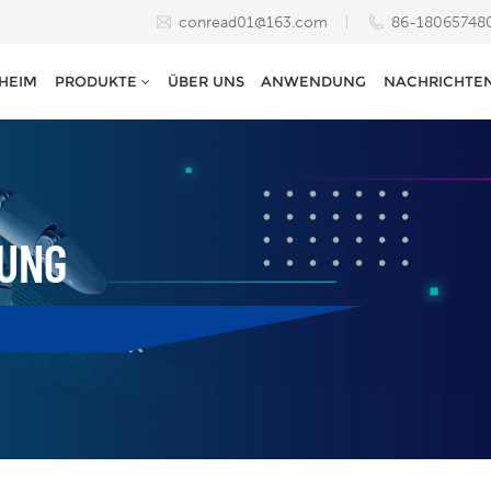
conread01@163.com
86-18065748
HEIM
PRODUKTE
ÜBER UNS
ANWENDUNG
NACHRICHTE
UNG