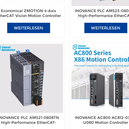
Economical ZMOTION 4-Axis
INOVANCE PLC AM523-08
therCAT Vision Motion Controller
High-Performance EtherC
LC004E-V2 for Stage Equipment,
enabled CODESYS controll
WEITERLESEN
WEITERLESEN
INOVANCE PLC AM521-0808TN
INOVANCE AC800 AC812-0
High-Performance EtherCAT-
U0R0 Motion Controller
enabled CODESYS controller