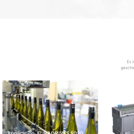
Es 
geschi
Application: EURADRIVES SD20