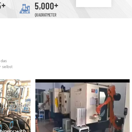
+
+
,
5
5
0
0
0
Mandy, Esmer, Valor
QUADRATMETER
 das
 selbst
hinery with