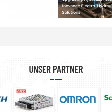
wer, Flexible Control —
Inovance Electro-Hydraul
EASY321 Serie PLC
Solutions
UNSER PARTNER