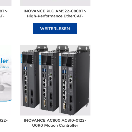
08TN
INOVANCE PLC AM522-0808TN
AT-
High-Performance EtherCAT-
er
enabled CODESYS controller
WEITERLESEN
322-
INOVANCE AC800 AC810-0122-
U0R0 Motion Controller