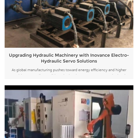
Upgrading Hydraulic Machinery with Inovance Electro-
Hydraulic Servo Solutions
As global manufacturing pushes toward energy efficiency and higher
precision, upgrading traditional hydraulic systems to electro-hydraulic
servo technology has become a key trend across heavy industries.By
utilizing high-efficiency oil pumps as the core power source and precise
system pressure as th...