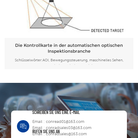
Die Kontrollkarte in der automatischen optischen
Inspektionsbranche
Schlüsselwörter:AOI, Bewegungssteuerung, maschinelles Sehen,
automatische optische Inspektion,
BewegungssteuerungskarteÜberblick:AOI ist ein automatisches
Steuerungssystem, das Bewegungssteuerung und maschinelles Sehen
kombiniert. Die maschinelle Bildverarbeitung vervollständigt das
Fotografieren un...
SCHREIBEN SIE UNS EINE E-MAIL
Email :
conread01@163.com
Email :
conradsales03@163.com
RUFEN SIE UNS AN
Email :
conradsales@163.com