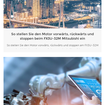
So stellen Sie den Motor vorwärts, rückwärts und
stoppen beim FX3U-32M Mitsubishi ein
So stellen Sie den Motor vorwärts, rückwärts und stoppen am FX3U-32M
Mistubishi ein. Strömungspfad:Kontrollbedarf bestätigen-----
Kontrollplanentwurf-----Schaltplan zeichnen------T-Diagramm
zeichnen------Entwurfsplan verbessern-----Simulation und
Debugging----- Installation und Debugging. ...