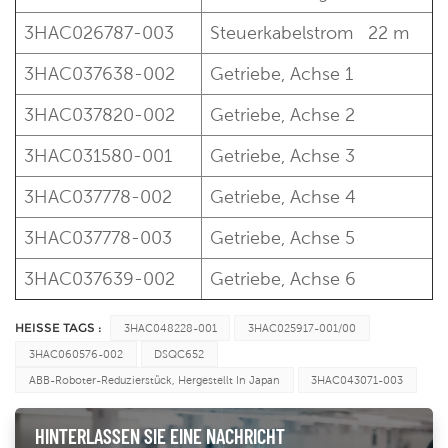
3HAC026787-003
Steuerkabelstrom
22 m
3HAC037638-002
Getriebe, Achse 1
3HAC037820-002
Getriebe, Achse 2
3HAC031580-001
Getriebe, Achse 3
3HAC037778-002
Getriebe, Achse 4
3HAC037778-003
Getriebe, Achse 5
3HAC037639-002
Getriebe, Achse 6
HEISSE TAGS :
3HAC048228-001
3HAC025917-001/00
3HAC060576-002
DSQC652
ABB-Roboter-Reduzierstück, Hergestellt In Japan
3HAC043071-003
HINTERLASSEN SIE EINE NACHRICHT