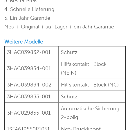
3. Bester Preis
4. Schnelle Lieferung
5. Ein Jahr Garantie
Neu + Original + auf Lager + ein Jahr Garantie
Weitere Modelle
3HAC039832-001
Schütz
Hilfskontakt
Block
3HAC039834-001
(NEIN)
3HAC039834-002
Hilfskontakt
Block (NC)
3HAC039833-001
Schütz
Automatische Sicherung
3HAC029855-001
2-polig
1SFA619550R1051
Not-Druckknopf