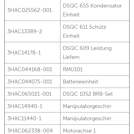
DSQC 655 Kondensator
3HAC025562-001
Einheit
DSQC 611 Schütz
3HAC13389-2
Einheit
DSQC 609 Leistung
3HAC14178-1
Liefern
3HAC044168-001
RMU101
3HAC044075-001
Batterieeinheit
3HAC065021-001
DSQC 1052 BRB-Set
3HAC14940-1
Manipulatorgeschirr
3HAC11440-1
Manipulatorgeschirr
3HAC062338-004
Motorachse 1