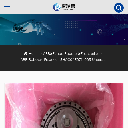
Heim
ABB&Fanuc Roboter&Ersatzteile
/
/
ABB Roboter-Ersatzteil 3HAC043071-003 Untersetzungsgetriebe RV-320CA-193.84