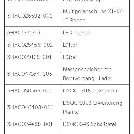
Multipolanschluss X1-X4
3HAC026592-001
10 Pence
3HAC17317-3
LED-Lampe
3HAC025466-001
Lüfter
3HAC029105-001
Lüfter
Massenspeicher mit
3HAC047184-003
Bootvorgang
Lader
3HAC050363-001
DSQC 1018 Computer
DSQC 1003 Erweiterung
3HAC046408-001
Planke
3HAC024488-001
DSQC 643 Schalttafel