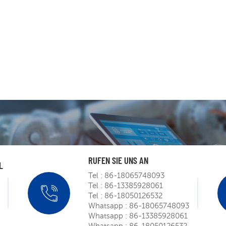
RUFEN SIE UNS AN
L
Tel :
86-18065748093
Tel :
86-13385928061
SIEMENS
Tel :
86-18050126532
Roadsh
Whatsapp :
86-18065748093
m
Whatsapp :
86-13385928061
Mar 
Whatsapp :
86-18050126532