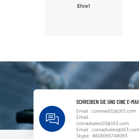
Ehre1
SCHREIBEN SIE UNS EINE E-MAI
Email :
conread01@163.com
Email :
conradsales03@163.com
Email :
conradsales@163.co
Skype :
8618065748093