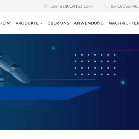
conread01@163.com
86-18065748
HEIM
PRODUKTE
ÜBER UNS
ANWENDUNG
NACHRICHTE