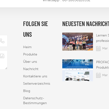
Mit der 
Zertifiz
der STE
FOLGEN SIE
NEUESTEN NACHRICH
Mar 
Tür zum
nordame
UNS
Markt
Lernen 
professi
Außenh
Heim
Mar 
kennen
Produkte
Über uns
PROFA
Produkt
Nachricht
Anwend
Mar 
Kontaktiere uns
Seitenverzeichnis
Gemein
Blog
Erklärun
Datenschutz-
Wirtscha
May 
Bestimmungen
Handels