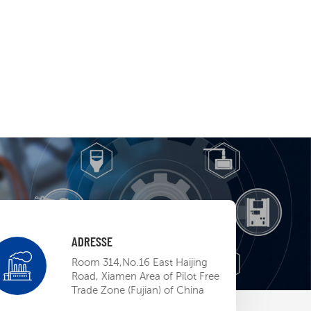
ADRESSE
 EP BU Mini-
Room 314,No.16 East Haijing
ow
Road, Xiamen Area of Pilot Free
Trade Zone (Fujian) of China
13,2023