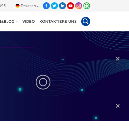
093
Deutsch
N&BLOG
VIDEO
KONTAKTIERE UNS
English
Deutsch
Español
Tiếng Việt