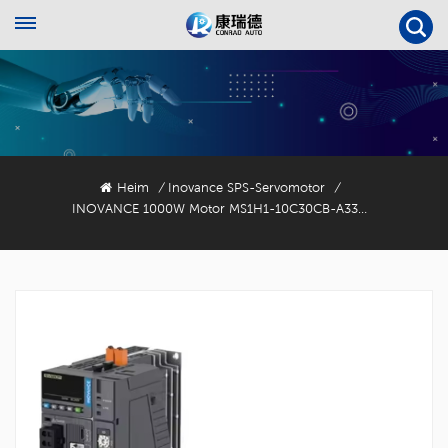
Heim
Inovance SPS-Servomotor
/
/
INOVANCE 1000W Motor MS1H1-10C30CB-A331R Servomotor Mit 23-Bit-Encoder