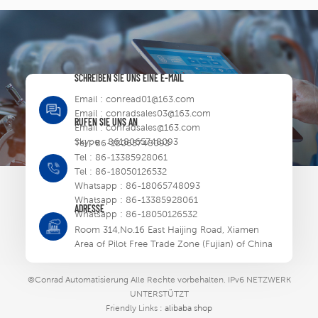
SCHREIBEN SIE UNS EINE E-MAIL
Email :
conread01@163.com
Email :
conradsales03@163.com
RUFEN SIE UNS AN
Email :
conradsales@163.com
Skype :
8618065748093
Tel :
86-18065748093
Tel :
86-13385928061
Tel :
86-18050126532
Whatsapp :
86-18065748093
Whatsapp :
86-13385928061
ADRESSE
Whatsapp :
86-18050126532
Room 314,No.16 East Haijing Road, Xiamen
Area of Pilot Free Trade Zone (Fujian) of China
©Conrad Automatisierung Alle Rechte vorbehalten.
IPv6 NETZWERK
UNTERSTÜTZT
Friendly Links :
alibaba shop