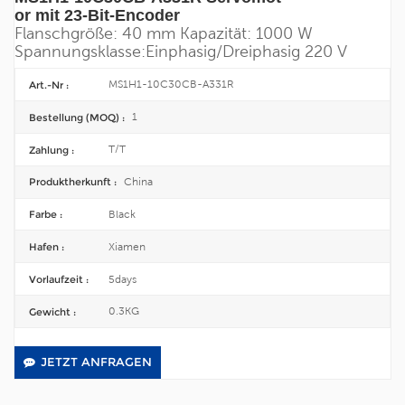
or mit 23-Bit-Encoder
Flanschgröße: 40 mm
Kapazität: 1000 W
Spannungsklasse:
Einphasig/
Dreiphasig 220 V
MS1H1-10C30CB-A331R
Art.-Nr :
1
Bestellung (MOQ) :
T/T
Zahlung :
China
Produktherkunft :
Black
Farbe :
Xiamen
Hafen :
5days
Vorlaufzeit :
0.3KG
Gewicht :
JETZT ANFRAGEN