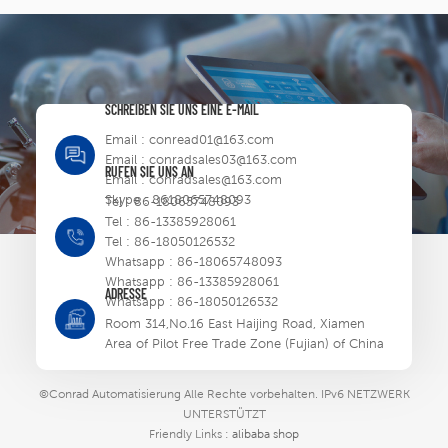
SCHREIBEN SIE UNS EINE E-MAIL
Email :
conread01@163.com
Email :
conradsales03@163.com
RUFEN SIE UNS AN
Email :
conradsales@163.com
Skype :
8618065748093
Tel :
86-18065748093
Tel :
86-13385928061
Tel :
86-18050126532
Whatsapp :
86-18065748093
Whatsapp :
86-13385928061
ADRESSE
Whatsapp :
86-18050126532
Room 314,No.16 East Haijing Road, Xiamen
Area of Pilot Free Trade Zone (Fujian) of China
©Conrad Automatisierung Alle Rechte vorbehalten.
IPv6 NETZWERK
UNTERSTÜTZT
Friendly Links :
alibaba shop