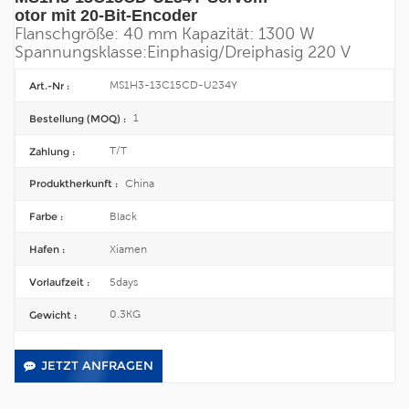
otor mit 20-Bit-Encoder
Flanschgröße: 40 mm
Kapazität: 1300 W
Spannungsklasse:
Einphasig/
Dreiphasig 220 V
MS1H3-13C15CD-U234Y
Art.-Nr :
1
Bestellung (MOQ) :
T/T
Zahlung :
China
Produktherkunft :
Black
Farbe :
Xiamen
Hafen :
5days
Vorlaufzeit :
0.3KG
Gewicht :
JETZT ANFRAGEN