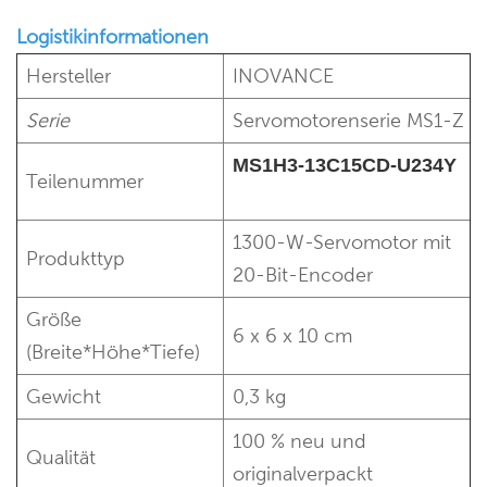
Logistikinformationen
Hersteller
INOVANCE
Serie
Servomotorenserie MS1-Z
MS1H3-13C15CD-U234Y
Teilenummer
1300-W-Servomotor mit
Produkttyp
20-Bit-Encoder
Größe
6 x 6 x 10 cm
(Breite*Höhe*Tiefe)
Gewicht
0,3 kg
100 % neu und
Qualität
originalverpackt