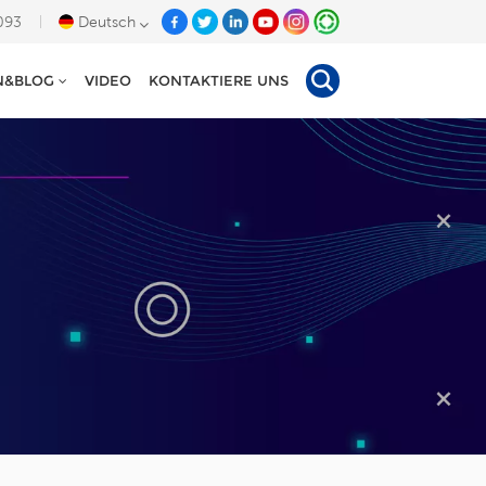
093
Deutsch
N&BLOG
VIDEO
KONTAKTIERE UNS
English
Deutsch
Español
Tiếng Việt