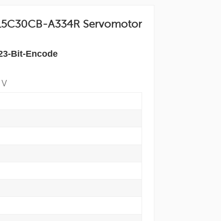
5C30CB-A334R Servomotor
3-Bit-Encode
 V