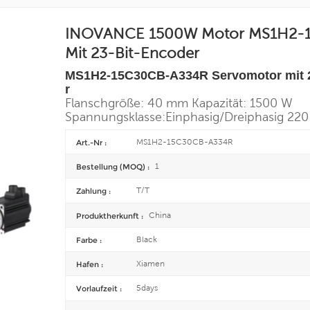
INOVANCE 1500W Motor MS1H2-1
Mit 23-Bit-Encoder
MS1H2-15C30CB-A334R Servomotor mit 2
r
Flanschgröße: 40 mm
Kapazität: 1500 W
Spannungsklasse:
Einphasig/
Dreiphasig 220
MS1H2-15C30CB-A334R
Art.-Nr :
1
Bestellung (MOQ) :
T/T
Zahlung :
China
Produktherkunft :
Black
Farbe :
Xiamen
Hafen :
5days
Vorlaufzeit :