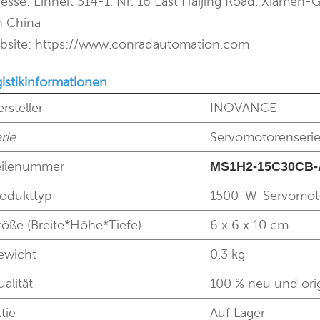
esse: Einheit 314-1, Nr. 16 East Haijing Road, Xiamen-G
n China
bsite: https://www.conradautomation.com
istikinformationen
rsteller
INOVANCE
rie
Servomotorenseri
eilenummer
MS1H2-15C30CB-
rodukttyp
1500-W-Servomoto
öße (Breite*Höhe*Tiefe)
6 x 6 x 10 cm
ewicht
0,3 kg
alität
100 % neu und ori
tie
Auf Lager