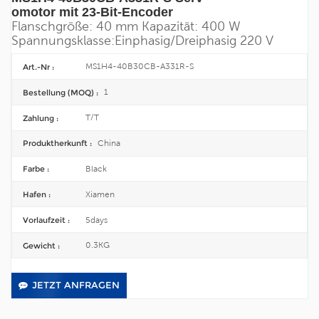
omotor mit 23-Bit-Encoder
Flanschgröße: 40 mm
Kapazität: 400 W
Spannungsklasse:
Einphasig/
Dreiphasig 220 V
MS1H4-40B30CB-A331R-S
Art.-Nr :
1
Bestellung (MOQ) :
T/T
Zahlung :
China
Produktherkunft :
Black
Farbe :
Xiamen
Hafen :
5days
Vorlaufzeit :
0.3KG
Gewicht :
JETZT ANFRAGEN