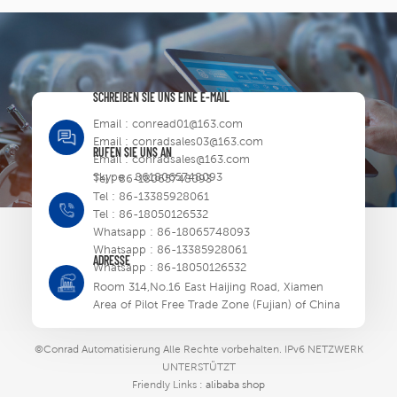
SCHREIBEN SIE UNS EINE E-MAIL
Email :
conread01@163.com
Email :
conradsales03@163.com
RUFEN SIE UNS AN
Email :
conradsales@163.com
Skype :
8618065748093
Tel :
86-18065748093
Tel :
86-13385928061
Tel :
86-18050126532
Whatsapp :
86-18065748093
Whatsapp :
86-13385928061
ADRESSE
Whatsapp :
86-18050126532
Room 314,No.16 East Haijing Road, Xiamen
Area of Pilot Free Trade Zone (Fujian) of China
©Conrad Automatisierung Alle Rechte vorbehalten.
IPv6 NETZWERK
UNTERSTÜTZT
Friendly Links :
alibaba shop