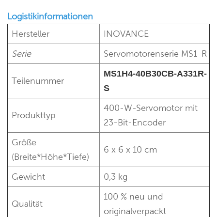
Logistikinformationen
Hersteller
INOVANCE
Serie
Servomotorenserie MS1-R
MS1H4-40B30CB-A331R-
Teilenummer
S
400-W-Servomotor mit
Produkttyp
23-Bit-Encoder
Größe
6 x 6 x 10 cm
(Breite*Höhe*Tiefe)
Gewicht
0,3 kg
100 % neu und
Qualität
originalverpackt