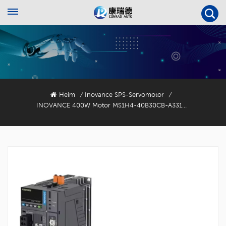
Heim
Inovance SPS-Servomotor
/
/
INOVANCE 400W Motor MS1H4-40B30CB-A331R-S Servomotor Mit 23-Bit-Encoder