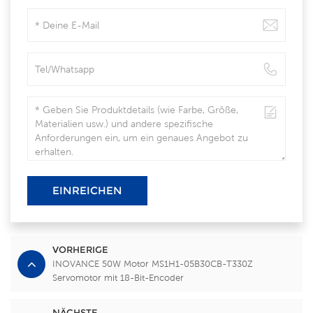
EINREICHEN
VORHERIGE
INOVANCE 50W Motor MS1H1-05B30CB-T330Z
Servomotor mit 18-Bit-Encoder
NÄCHSTE