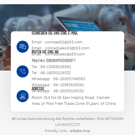
SCHREIBEN SIE UNS EINE E-MAIL
Email :
conread01@163.com
Email :
conradsales03@163.com
RUFEN SIE UNS AN
Email :
conradsales@163.com
Skype :
8618065748093
Tel :
86-18065748093
Tel :
86-13385928061
Tel :
86-18050126532
Whatsapp :
86-18065748093
Whatsapp :
86-13385928061
ADRESSE
Whatsapp :
86-18050126532
Room 314,No.16 East Haijing Road, Xiamen
Area of Pilot Free Trade Zone (Fujian) of China
©Conrad Automatisierung Alle Rechte vorbehalten.
IPv6 NETZWERK
UNTERSTÜTZT
Friendly Links :
alibaba shop