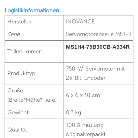
Logistikinformationen
Hersteller
INOVANCE
Serie
Servomotorenserie MS1-R
MS1H4-75B30CB-A334R
Teilenummer
750-W-Servomotor mit
Produkttyp
23-Bit-Encoder
Größe
6 x 6 x 10 cm
(Breite*Höhe*Tiefe)
Gewicht
0,3 kg
100 % neu und
Qualität
originalverpackt