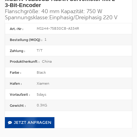
3-Bit-Encoder
Flanschgröße: 40 mm
Kapazität: 750 W
Spannungsklasse:
Einphasig/
Dreiphasig 220 V
MS1H4-75B30CB-A334R
Art.-Nr :
1
Bestellung (MOQ) :
T/T
Zahlung :
China
Produktherkunft :
Black
Farbe :
Xiamen
Hafen :
5days
Vorlaufzeit :
0.3KG
Gewicht :
JETZT ANFRAGEN