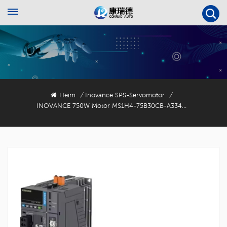
Heim
Inovance SPS-Servomotor
/
/
INOVANCE 750W Motor MS1H4-75B30CB-A334R Servomotor Mit 23-Bit-Encoder