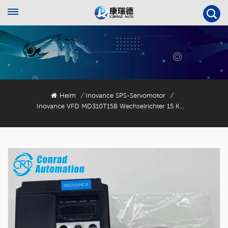
Heim
Inovance SPS-Servomotor
/
/
Inovance VFD MD310T15B Wechselrichter 15 KW 3-Phasig 380–440 V AC 50/60 Hz