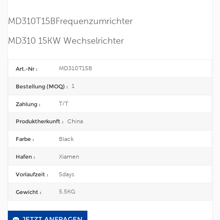
MD310T15B
Frequenzumrichter
MD310 15KW Wechselrichter
MD310T15B
Art.-Nr :
1
Bestellung (MOQ) :
T/T
Zahlung :
China
Produktherkunft :
Black
Farbe :
Xiamen
Hafen :
5days
Vorlaufzeit :
5.5KG
Gewicht :
JETZT ANFRAGEN