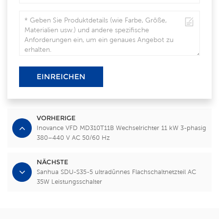
EINREICHEN
VORHERIGE
Inovance VFD MD310T11B Wechselrichter 11 kW 3-phasig
380–440 V AC 50/60 Hz
NÄCHSTE
Sanhua SDU-S35-5 ultradünnes Flachschaltnetzteil AC
35W Leistungsschalter