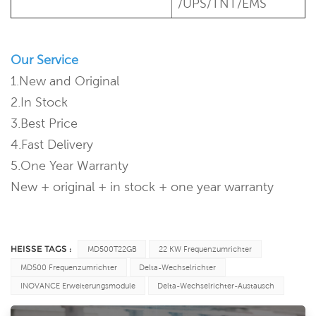
/UPS/TNT/EMS
Our Service
1.New and Original
2.In Stock
3.Best Price
4.Fast Delivery
5.One Year Warranty
New + original + in stock + one year warranty
HEISSE TAGS :
MD500T22GB
22 KW Frequenzumrichter
MD500 Frequenzumrichter
Delta-Wechselrichter
INOVANCE Erweiterungsmodule
Delta-Wechselrichter-Austausch