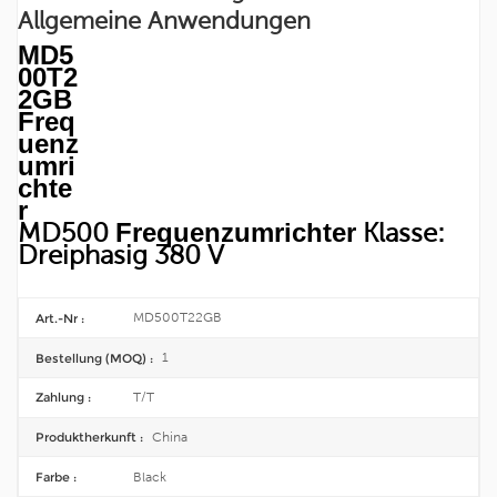
Allgemeine Anwendungen
MD5
00T2
2GB
Freq
uenz
umri
chte
r
MD500
Frequenzumrichter
Klasse:
Dreiphasig 380 V
MD500T22GB
Art.-Nr :
1
Bestellung (MOQ) :
T/T
Zahlung :
China
Produktherkunft :
Black
Farbe :