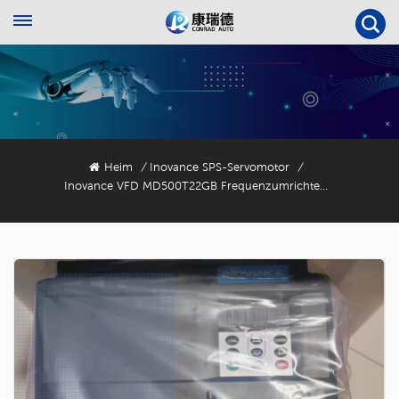
Heim
Inovance SPS-Servomotor
/
/
Inovance VFD MD500T22GB Frequenzumrichter Mit Offenem Oder Geschlossenem Regelkreis Für Allgemeine Anwendungen