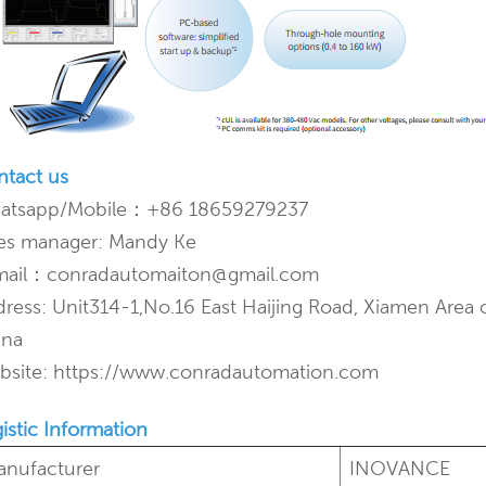
ntact us
atsapp/Mobile：+86 18659279237
les manager: Mandy Ke
mail：conradautomaiton@gmail.com
ress: Unit314-1,No.16 East Haijing Road, Xiamen Area of
ina
bsite: https://www.conradautomation.com
istic Information
anufacturer
INOVANCE