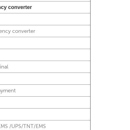
cy converter
uency converter
inal
Payment
 EMS /UPS/TNT/EMS