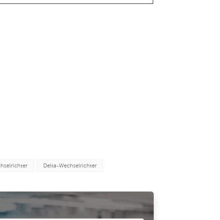
selrichter
Delta-Wechselrichter