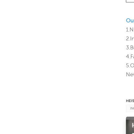
Our
1.N
2.I
3.B
4.F
5.O
New
HEI
IN