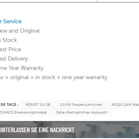
 Service
ew and Original
n Stock
est Price
ast Delivery
ne Year Warranty
 + original + in stock + one year warranty
SSE TAGS :
MD500T 3,0 GB
3,0 KW Frequenzumrichter
MD310 11kW Wech
OVANCE Erweiterungsmodule
Delta-Wechselrichter-Austausch
HINTERLASSEN SIE EINE NACHRICHT