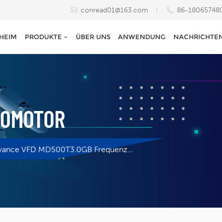
conread01@163.com
86-18065748
HEIM
PRODUKTE
ÜBER UNS
ANWENDUNG
NACHRICHTE
VOMOTOR
Inovance VFD MD500T3.0GB Frequenzumrichter Mit Offenem Oder Geschlossenem Regelkreis Für Allgemeine Anwendungen