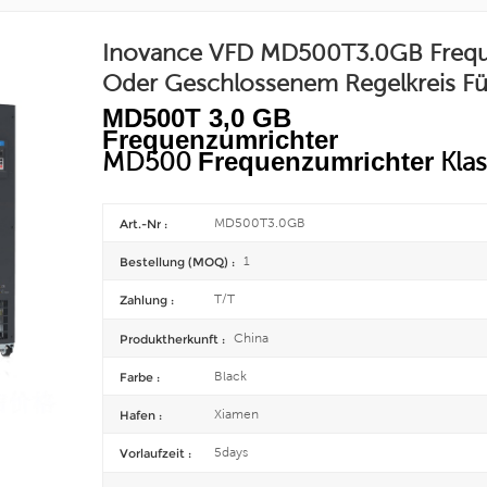
Inovance VFD MD500T3.0GB Frequ
Oder Geschlossenem Regelkreis F
MD500T 3,0 GB
Frequenzumrichter
MD500
Frequenzumrichter
Klas
MD500T3.0GB
Art.-Nr :
1
Bestellung (MOQ) :
T/T
Zahlung :
China
Produktherkunft :
Black
Farbe :
Xiamen
Hafen :
5days
Vorlaufzeit :