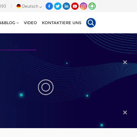
093
Deutsch
N&BLOG
VIDEO
KONTAKTIERE UNS
English
Deutsch
Español
Tiếng Việt