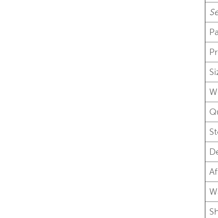
Se
P
P
S
W
Qu
S
De
Af
W
S