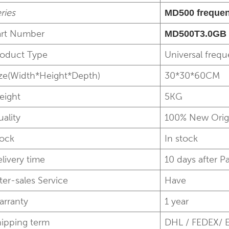
ries
MD500 frequen
art Number
MD500T3.0GB
roduct Type
Universal freq
ize(Width*Height*Depth)
30*30*60CM
eight
5KG
ality
100% New Orig
tock
In stock
livery time
10 days after 
ter-sales Service
Have
arranty
1 year
hipping term
DHL / FEDEX/