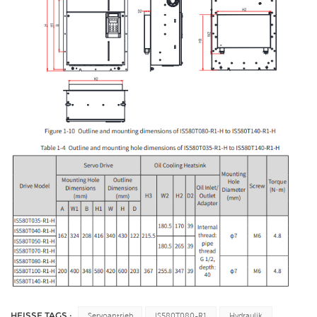
HEISSE TAGS :
Servoantrieb
IS580T080-R1
Hydraulik