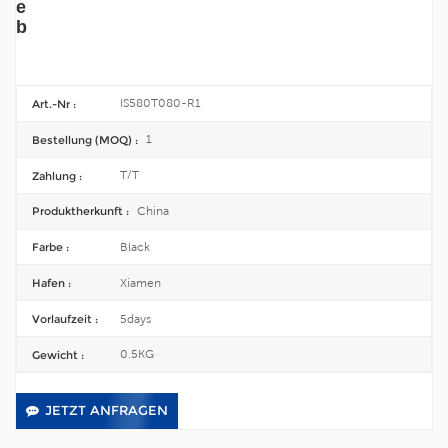
e
b
IS580T080-R1
Art.-Nr :
1
Bestellung (MOQ) :
T/T
Zahlung :
China
Produktherkunft :
Black
Farbe :
Xiamen
Hafen :
5days
Vorlaufzeit :
0.5KG
Gewicht :
JETZT ANFRAGEN