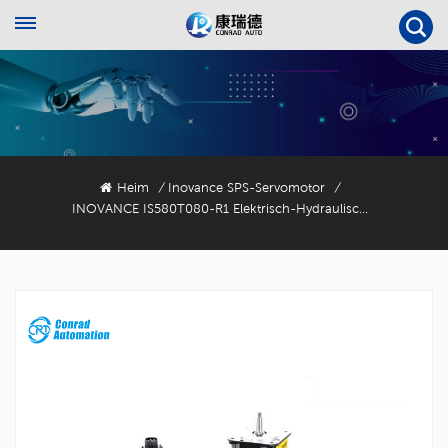
Heim
Inovance SPS-Servomotor
/
/
INOVANCE IS580T080-R1 Elektrisch-Hydraulischer Servoantrieb Für Spritzgießmaschinen