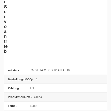
r
S
e
r
v
o
a
n
tr
ie
b
ISMG1-14D15CD-R1A1FA-LK2
Art.-Nr :
1
Bestellung (MOQ) :
T/T
Zahlung :
China
Produktherkunft :
Black
Farbe :