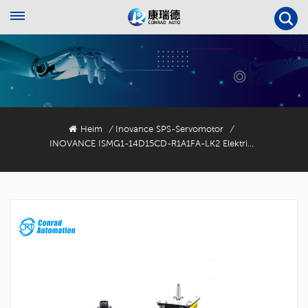
Heim
Inovance SPS-Servomotor
/
/
INOVANCE ISMG1-14D15CD-R1A1FA-LK2 Elektrisch-Hydraulischer Servoantrieb Für Spritzgießmaschinen