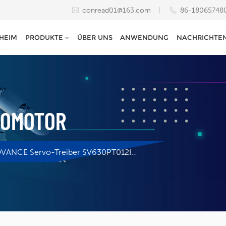
conread01@163.com
86-18065748
HEIM
PRODUKTE
ÜBER UNS
ANWENDUNG
NACHRICHTE
VOMOTOR
INOVANCE Servo-Treiber SV630PT012I Neuware Originalteil