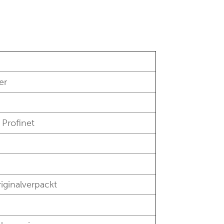
er
 Profinet
iginalverpackt