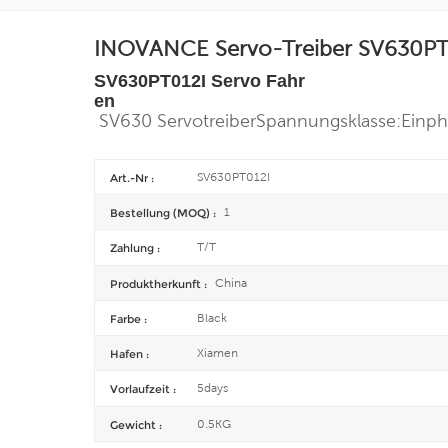
INOVANCE Servo-Treiber SV630PT01
SV630PT012I
Servo
Fahr
en
SV630 Servotreiber
Spannungsklasse:
Einph
SV630PT012I
Art.-Nr :
1
Bestellung (MOQ) :
T/T
Zahlung :
China
Produktherkunft :
Black
Farbe :
Xiamen
Hafen :
5days
Vorlaufzeit :
0.5KG
Gewicht :