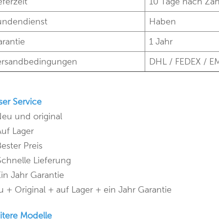
eferzeit
10 Tage nach Za
undendienst
Haben
rantie
1 Jahr
ersandbedingungen
DHL / FEDEX / E
er Service
Neu und original
Auf Lager
Bester Preis
Schnelle Lieferung
Ein Jahr Garantie
 + Original + auf Lager + ein Jahr Garantie
itere Modelle