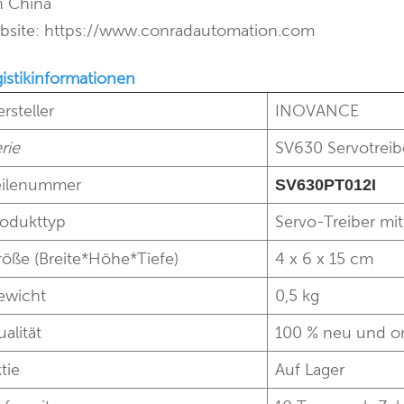
n China
bsite: https://www.conradautomation.com
istikinformationen
rsteller
INOVANCE
rie
SV630 Servotreib
eilenummer
SV630PT012I
rodukttyp
Servo-Treiber mit
öße (Breite*Höhe*Tiefe)
4 x 6 x 15 cm
ewicht
0,5 kg
alität
100 % neu und or
tie
Auf Lager