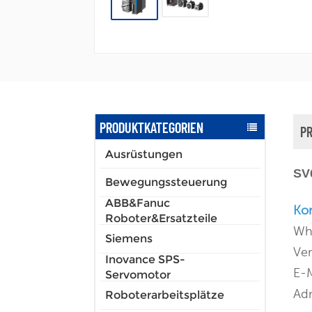
PRODUKTKATEGORIEN
P
Ausrüstungen
SV
Bewegungssteuerung
ABB&Fanuc
Kon
Roboter&Ersatzteile
Wh
Siemens
Ver
Inovance SPS-
E-
Servomotor
Adr
Roboterarbeitsplätze