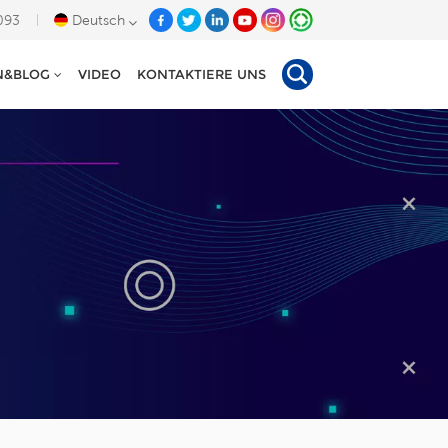
093
Deutsch
N&BLOG
VIDEO
KONTAKTIERE UNS
English
Deutsch
Español
Tiếng Việt