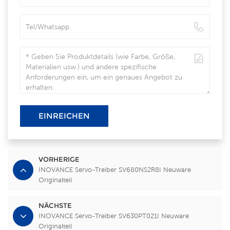
EINREICHEN
VORHERIGE
INOVANCE Servo-Treiber SV680NS2R8I Neuware
Originalteil
NÄCHSTE
INOVANCE Servo-Treiber SV630PT021I Neuware
Originalteil