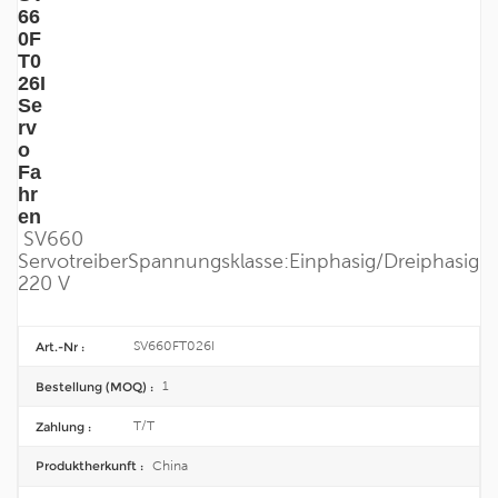
66
0F
T0
26I
Se
rv
o
Fa
hr
en
SV660
Servotreiber
Spannungsklasse:
Einphasig/
Dreiphasig
220 V
SV660FT026I
Art.-Nr :
1
Bestellung (MOQ) :
T/T
Zahlung :
China
Produktherkunft :