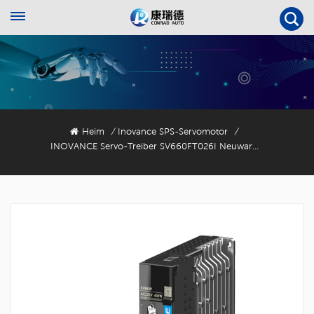
Heim
Inovance SPS-Servomotor
/
/
INOVANCE Servo-Treiber SV660FT026I Neuware Originalteil