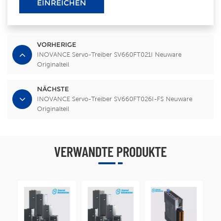
EINREICHEN
VORHERIGE
INOVANCE Servo-Treiber SV660FT021I Neuware
Originalteil
NÄCHSTE
INOVANCE Servo-Treiber SV660FT026I-FS Neuware
Originalteil
VERWANDTE PRODUKTE