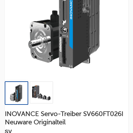
INOVANCE Servo-Treiber SV660FT026I
Neuware Originalteil
SV