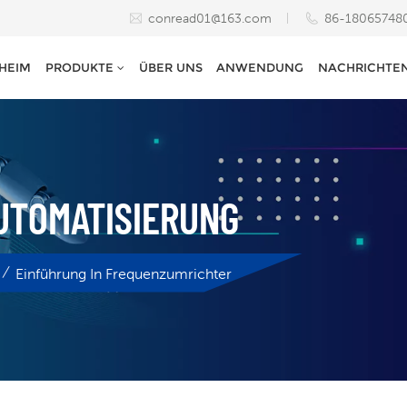
conread01@163.com
86-18065748
HEIM
PRODUKTE
ÜBER UNS
ANWENDUNG
NACHRICHTE
UTOMATISIERUNG
/
Einführung In Frequenzumrichter