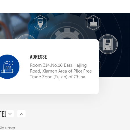
ADRESSE
 EP BU Mini-
Room 314,No.16 East Haijing
ow
Road, Xiamen Area of Pilot Free
Trade Zone (Fujian) of China
13,2023
ETL-
ierung öffnet
P-Roboter die
TEN
13,2023
rikanischen
Sie unser