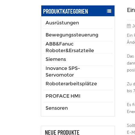
Ei
PRODUKTKATEGORIEN
Ausrüstungen
J
Bewegungssteuerung
Ein 
Änd
ABB&Fanuc
Roboter&Ersatzteile
Das 
Siemens
dan
Inovance SPS-
posi
Servomotor
Roboterarbeitsplätze
Zu d
bis 
PROFACE HMI
Es f
Sensoren
Ener
Soll
NEUE PRODUKTE
E-M