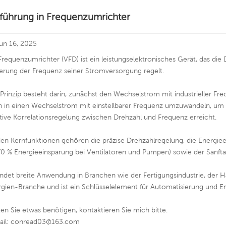
nführung in Frequenzumrichter
un 16, 2025
Frequenzumrichter (VFD) ist ein leistungselektronisches Gerät, das die
erung der Frequenz seiner Stromversorgung regelt.
Prinzip besteht darin, zunächst den Wechselstrom mit industrieller 
n in einen Wechselstrom mit einstellbarer Frequenz umzuwandeln, um 
tive Korrelationsregelung zwischen Drehzahl und Frequenz erreicht.
en Kernfunktionen gehören die präzise Drehzahlregelung, die Energie
70 % Energieeinsparung bei Ventilatoren und Pumpen) sowie der Sanft
indet breite Anwendung in Branchen wie der Fertigungsindustrie, der 
gien-Branche und ist ein Schlüsselelement für Automatisierung und E
ten Sie etwas benötigen, kontaktieren Sie mich bitte.
ail: conread03@163.com