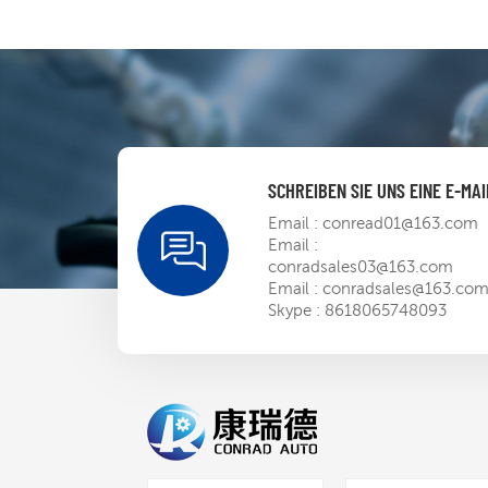
DeviceNet-Einheit,
neues
Kunststoffgehäuse
SCHREIBEN SIE UNS EINE E-MAI
Email :
conread01@163.com
Email :
conradsales03@163.com
Email :
conradsales@163.co
Skype :
8618065748093