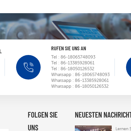
RUFEN SIE UNS AN
L
Tel :
86-18065748093
Tel :
86-13385928061
SIEMENS
Tel :
86-18050126532
Roadsh
Whatsapp :
86-18065748093
m
Whatsapp :
86-13385928061
Mar 
Whatsapp :
86-18050126532
Mit der 
Zertifiz
der STE
FOLGEN SIE
NEUESTEN NACHRICH
Mar 
Tür zum
nordame
UNS
Markt
Lernen 