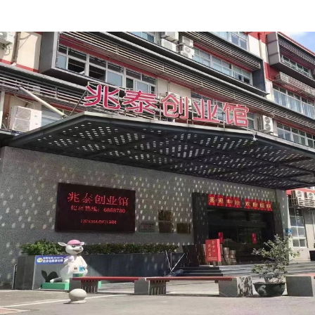
DeviceNet-Einheit,
neues
Kunststoffgehäuse