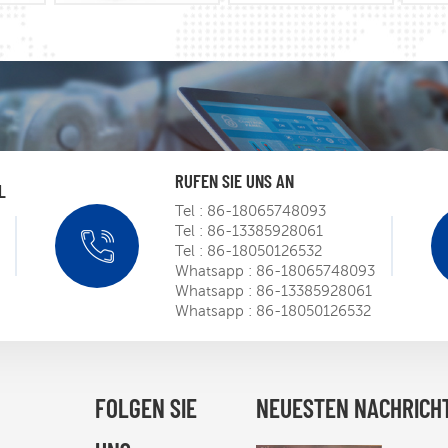
RUFEN SIE UNS AN
L
Tel :
86-18065748093
Tel :
86-13385928061
SIEMENS
Tel :
86-18050126532
Roadsh
Whatsapp :
86-18065748093
m
Whatsapp :
86-13385928061
Mar 
Whatsapp :
86-18050126532
Mit der 
Zertifiz
der STE
FOLGEN SIE
NEUESTEN NACHRICH
Mar 
Tür zum
nordame