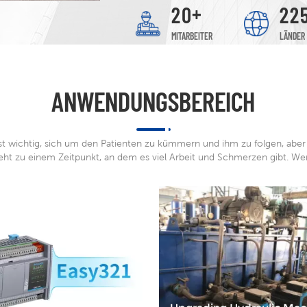
+
2
0
2
2
MITARBEITER
LÄNDER
ANWENDUNGSBEREICH
ist wichtig, sich um den Patienten zu kümmern und ihm zu folgen, aber
eht zu einem Zeitpunkt, an dem es viel Arbeit und Schmerzen gibt. Wer
hat den Basketball suspendiert?