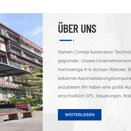
ÜBER UNS
Xiamen Conrad Automation Technolo
gegründet. Unsere Unternehmensmiss
hochwertige 4-6-Achsen-Roboter, B
bekannte Automatisierungskompone
anzubieten.Wir haben eine große Au
einschließlich SPS, Steuerungen, Rob
Bildverarbeitungssysteme, Wechselric
und andere Produkte. Wir vertreiben
WEITERLESEN
Schneider, Siemens, ABB, STEP&A
Instrument, Autonics, MEAN WELL,