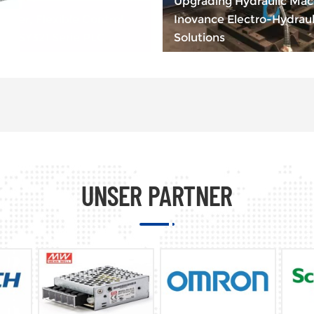
Upgrading Hydraulic Mac
wer, Flexible Control —
Inovance Electro-Hydraul
EASY321 Serie PLC
Solutions
UNSER PARTNER