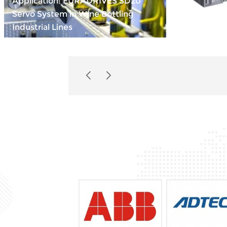
Application: EURADRIVES SD20
Servo System in Wine Bottling
Compact Po
Industrial Lines
INOVANCE 