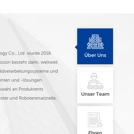
gy Co., Ltd. wurde 2018
Über Uns
ion besteht darin, weltweit
ildverarbeitungssysteme und
nten und -lösungen
swahl an Produktents
Unser Team
oter und Roboterersatzteile,
hter, Schaltnetzteile, Sensoren
 die folgenden Marken:
DTECH, INOVANCE, WINTERS
Unser Vertriebsteam – Eric, Pa
Ehren
 ETC