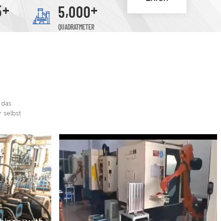
+
+
,
5
5
0
0
0
Mandy, Esmer, Valor
QUADRATMETER
 das
 selbst