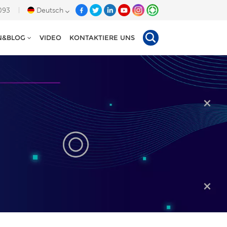
093
Deutsch
N&BLOG
VIDEO
KONTAKTIERE UNS
English
Deutsch
Español
Tiếng Việt