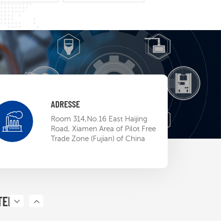
ADRESSE
 EP BU Mini-
Room 314,No.16 East Haijing
ow
Road, Xiamen Area of Pilot Free
Trade Zone (Fujian) of China
13,2023
ETL-
ierung öffnet
P-Roboter die
TEN
13,2023
rikanischen