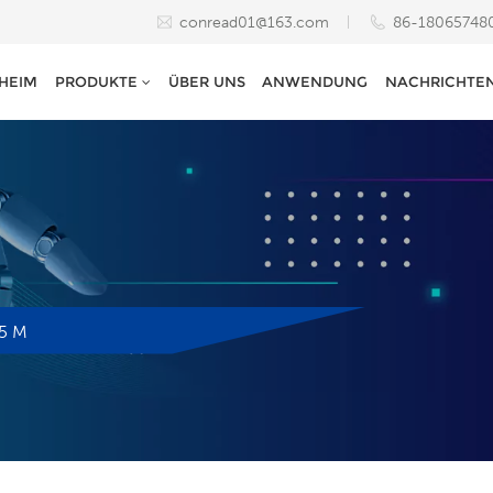
conread01@163.com
86-18065748
HEIM
PRODUKTE
ÜBER UNS
ANWENDUNG
NACHRICHTE
15 M