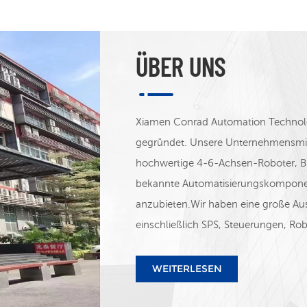
ÜBER UNS
Xiamen Conrad Automation Technolo
gegründet. Unsere Unternehmensmiss
hochwertige 4-6-Achsen-Roboter, B
bekannte Automatisierungskompone
anzubieten.Wir haben eine große Au
einschließlich SPS, Steuerungen, Rob
Bildverarbeitungssysteme, Wechselric
und andere Produkte. Wir vertreiben
WEITERLESEN
Schneider, Siemens, ABB, STEP&A
Instrument, Autonics, MEAN WELL,