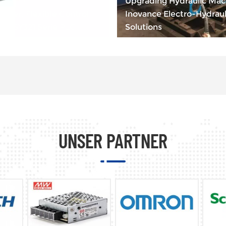
Upgrading Hydraulic Mac
wer, Flexible Control —
Inovance Electro-Hydraul
EASY321 Serie PLC
Solutions
UNSER PARTNER