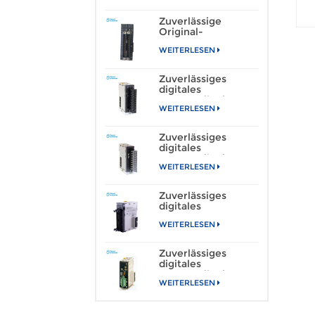
Zuverlässige
Original-
Ausgangseinheit
WEITERLESEN
CJ1W-OD261 mit
Batterie, CJ-Serie,
neue SPS PAC-
Zuverlässiges
Steuerungen, 220-
digitales
V-E/A-Speicher
Kommunikationsmodul
WEITERLESEN
CJ1W-AD081-V1 der
CJ-Serie, neue
Original-Analog-
Zuverlässiges
Eingangseinheit,
digitales
220 V, E/A,
Kommunikationsmodul
Speicher, 1 Jahr
WEITERLESEN
CJ1W-ID262 der
Garantie
CJ-Serie, fabrikneu,
220 V E/A-
Zuverlässiges
Speichereingangsmodul
digitales
Kommunikationsmodul
WEITERLESEN
CJ1W-OD263,
Original-
Ausgabeeinheit der
Zuverlässiges
CJ-Serie, neu,
digitales
Original-SPS-PAC-
Kommunikationsmodul
Steuerungen, 220 V
WEITERLESEN
der CJ-Serie, SPS-
Steuerung CJ1W-
DRM21 mit Original