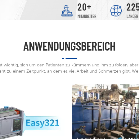
+
2
0
2
2
MITARBEITER
LÄNDER
ANWENDUNGSBEREICH
ist wichtig, sich um den Patienten zu kümmern und ihm zu folgen, aber
eht zu einem Zeitpunkt, an dem es viel Arbeit und Schmerzen gibt. Wer
hat den Basketball suspendiert?