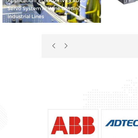
Application: EURADRIVES SD20
Servo System in Wine Bottling
Compact Po
Industrial Lines
INOVANCE 