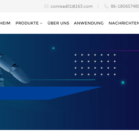
conread01@163.com
86-18065748
HEIM
PRODUKTE
ÜBER UNS
ANWENDUNG
NACHRICHTE