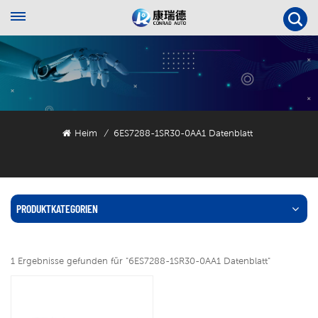
Heim
6ES7288-1SR30-0AA1 Datenblatt
/
PRODUKTKATEGORIEN
1 Ergebnisse gefunden für "6ES7288-1SR30-0AA1 Datenblatt"