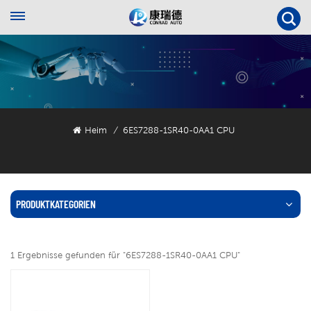
Heim
6ES7288-1SR40-0AA1 CPU
/
PRODUKTKATEGORIEN
1 Ergebnisse gefunden für "6ES7288-1SR40-0AA1 CPU"