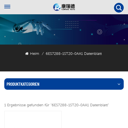
Heim
6ES7288-1ST20-0AA1 Datenblatt
/
PRODUKTKATEGORIEN
1 Ergebnisse gefunden für "6ES7288-1ST20-0AA1 Datenblatt"