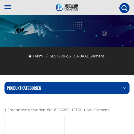
Heim
6ES7288-1ST30-0AA1 Siemens
/
PRODUKTKATEGORIEN
1 Ergebnisse gefunden für "6ES7288-1ST30-0AA1 Siemens"