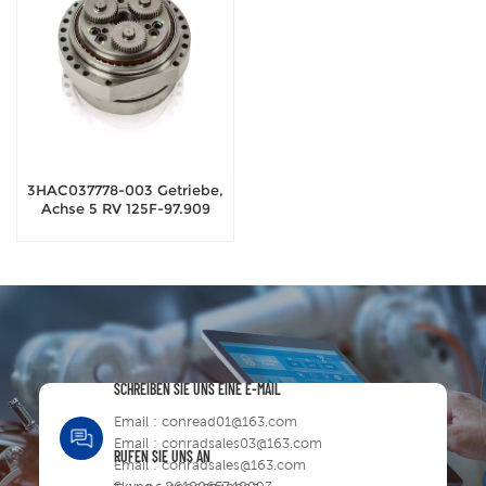
3HAC037778-003 Getriebe,
Achse 5 RV 125F-97.909
SCHREIBEN SIE UNS EINE E-MAIL
Email :
conread01@163.com
Email :
conradsales03@163.com
RUFEN SIE UNS AN
Email :
conradsales@163.com