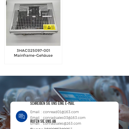
3HAC025097-001
Mainframe-Gehäuse
SCHREIBEN SIE UNS EINE E-MAIL
Email :
conread01@163.com
Email :
conradsales03@163.com
RUFEN SIE UNS AN
Email :
conradsales@163.com